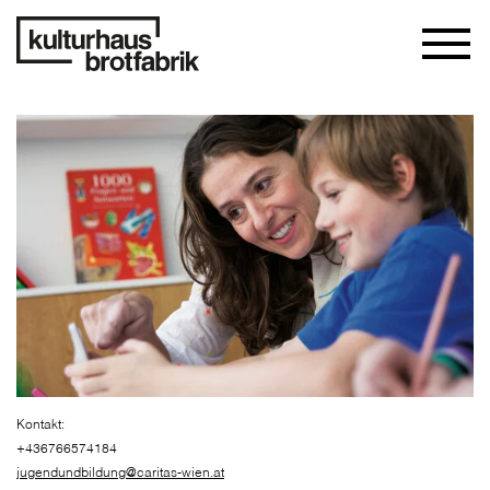
Kontakt:
+436766574184
jugendundbildung@caritas-wien.at