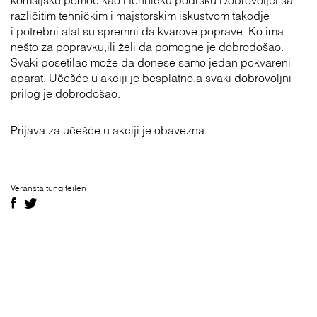
komšijsku pomoć kao i tehničku podršku.Dobrovoljci sa
različitim tehničkim i majstorskim iskustvom takodje
i potrebni alat su spremni da kvarove poprave. Ko ima
nešto za popravku,ili želi da pomogne je dobrodošao.
Svaki posetilac može da donese samo jedan pokvareni
aparat. Učešće u akciji je besplatno,a svaki dobrovoljni
prilog je dobrodošao.
Prijava za učešće u akciji je obavezna.
Veranstaltung teilen