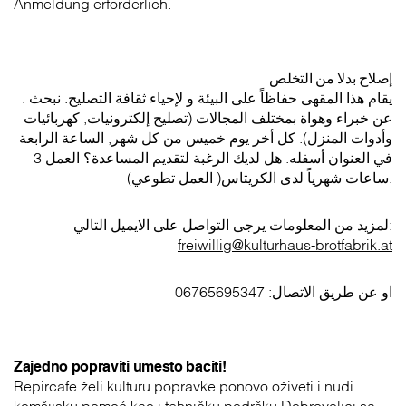
Anmeldung erforderlich.
إصلاح بدلا من التخلص
. يقام هذا المقهى حفاظاً على البيئة و لإحياء ثقافة التصليح. نبحث
عن خبراء وهواة بمختلف المجالات (تصليح إلكترونيات, كهربائيات
وأدوات المنزل). كل أخر يوم خميس من كل شهر, الساعة الرابعة
في العنوان أسفله. هل لديك الرغبة لتقديم المساعدة؟ العمل 3
ساعات شهرياً لدى الكريتاس( العمل تطوعي).
لمزيد من المعلومات يرجى التواصل على الايميل التالي:
freiwillig@kulturhaus-brotfabrik.at
او عن طريق الاتصال: 06765695347
Zajedno popraviti umesto baciti!
Repircafe želi kulturu popravke ponovo oživeti i nudi