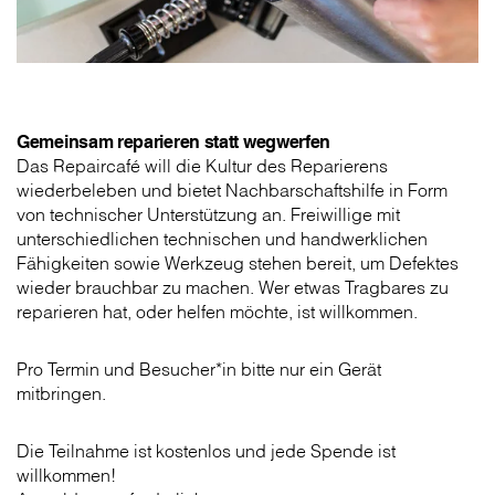
Gemeinsam reparieren statt wegwerfen
Das Repaircafé will die Kultur des Reparierens
wiederbeleben und bietet Nachbarschaftshilfe in Form
von technischer Unterstützung an. Freiwillige mit
unterschiedlichen technischen und handwerklichen
Fähigkeiten sowie Werkzeug stehen bereit, um Defektes
wieder brauchbar zu machen. Wer etwas Tragbares zu
reparieren hat, oder helfen möchte, ist willkommen.
Pro Termin und Besucher*in bitte nur ein Gerät
mitbringen.
Die Teilnahme ist kostenlos und jede Spende ist
willkommen!