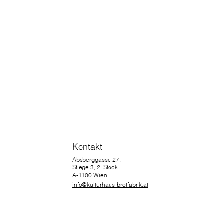
Kontakt
Absberggasse 27,
Stiege 3, 2. Stock
A-1100 Wien
info@kulturhaus-brotfabrik.at