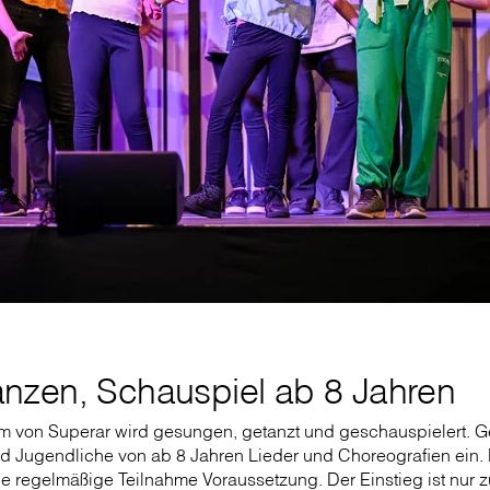
anzen, Schauspiel ab 8 Jahren
m von Superar wird gesungen, getanzt und geschauspielert.
d Jugendliche von ab 8 Jahren Lieder und Choreografien ein. Da
ine regelmäßige Teilnahme Voraussetzung. Der Einstieg ist nur 