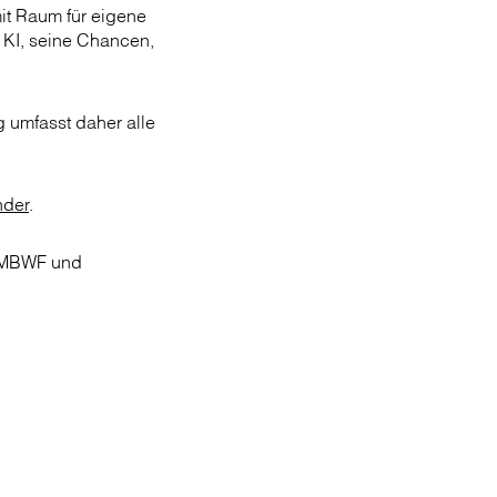
mit Raum für eigene
 KI, seine Chancen,
g umfasst daher alle
nder
.
BMBWF und