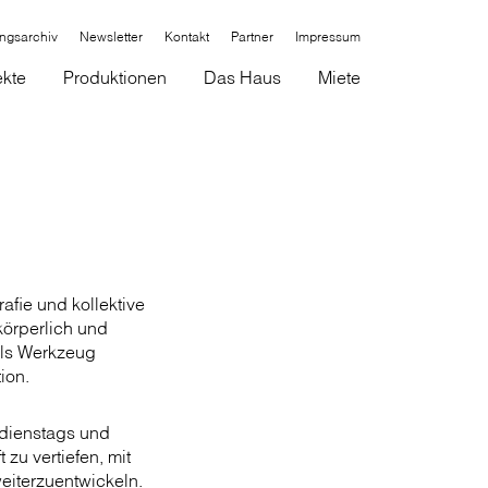
ungsarchiv
Newsletter
Kontakt
Partner
Impressum
ekte
Produktionen
Das Haus
Miete
fie und kollektive
körperlich und
als Werkzeug
ion.
(dienstags und
 zu vertiefen, mit
eiterzuentwickeln.